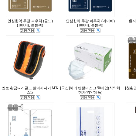
안심한약 무광 파우치 (골드)
안심한약 무광 파우치 (네이비)
환자
(1000매, 튼튼팩)
(1000매, 튼튼팩)
멘토 황금다리골드 발마사지기 MT-
[국산]헤리 덴탈마스크 50매입(식약처
[친환
22G
허가/의약외품)