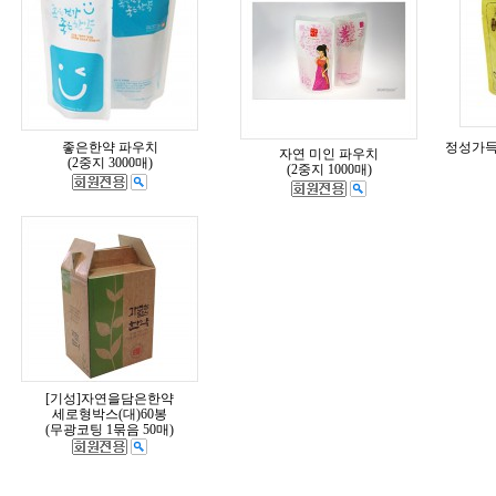
좋은한약 파우치
정성가득한
자연 미인 파우치
(2중지 3000매)
(2중지 1000매)
[기성]자연을담은한약
세로형박스(대)60봉
(무광코팅 1묶음 50매)