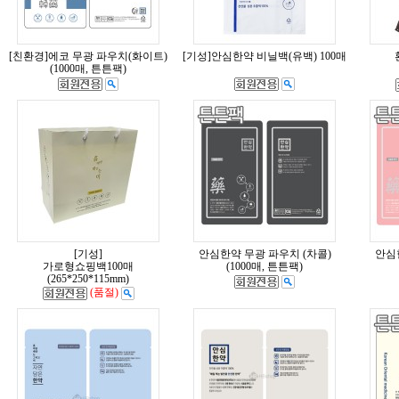
[친환경]에코 무광 파우치(화이트)
[기성]안심한약 비닐백(유백) 100매
(1000매, 튼튼팩)
[기성]
안심한약 무광 파우치 (차콜)
안심
가로형쇼핑백100매
(1000매, 튼튼팩)
(265*250*115mm)
(품절)