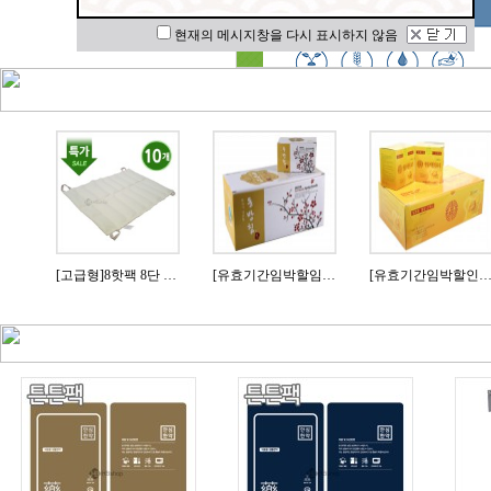
현재의 메시지창을 다시 표시하지 않음
0개
[고급형]8핫팩 8단 10개
[유효기간임박할임](일회용침)동방스프링침 블리스터포장 1000쌈(굵기0.18mm)
[유효기간임박할인](일회용침)행림침 스프링1000쌈(1박스- 0.30*60m