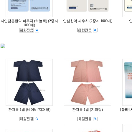
자연담은한약 파우치 (하늘색) (2중지
안심한약 파우치 (2중지 1000매)
1000매)
환자복 1벌 (네이비/지퍼형)
환자복 1벌 (지퍼형)
[쏠라]