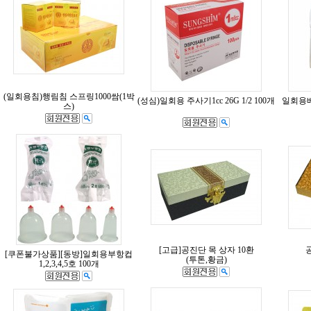
(일회용침)행림침 스프링1000쌈(1박
(성심)일회용 주사기1cc 26G 1/2 100개
일회용베
스)
[고급]공진단 목 상자 10환
[쿠폰불가상품][동방]일회용부항컵
(투톤,황금)
1,2,3,4,5호 100개